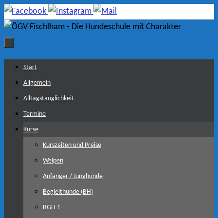
Zum
Inhalt
springen
Zum
Start
Inhalt
Allgemein
springen
Alltagstauglichkeit
Termine
Kurse
Kurszeiten und Preise
Welpen
Anfänger / Junghunde
Begleithunde (BH)
BGH 1