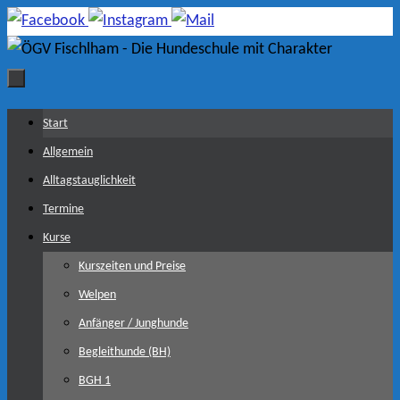
Zum
Inhalt
springen
Zum
Start
Inhalt
Allgemein
springen
Alltagstauglichkeit
Termine
Kurse
Kurszeiten und Preise
Welpen
Anfänger / Junghunde
Begleithunde (BH)
BGH 1