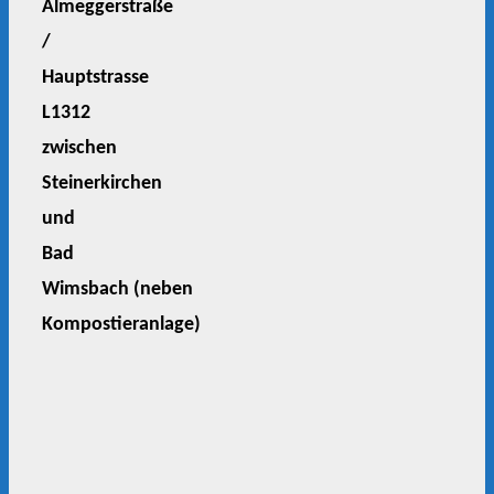
Almeggerstraße
/
Hauptstrasse
L1312
zwischen
Steinerkirchen
und
Bad
Wimsbach
(neben
Kompostieranlage)