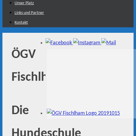
Unser Platz
Links und Partner
Kontakt
ÖGV
Fischlham
Die
Hundeschule