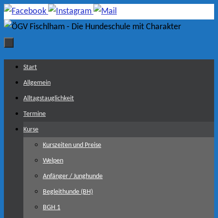
Zum
Inhalt
springen
Zum
Start
Inhalt
Allgemein
springen
Alltagstauglichkeit
Termine
Kurse
Kurszeiten und Preise
Welpen
Anfänger / Junghunde
Begleithunde (BH)
BGH 1