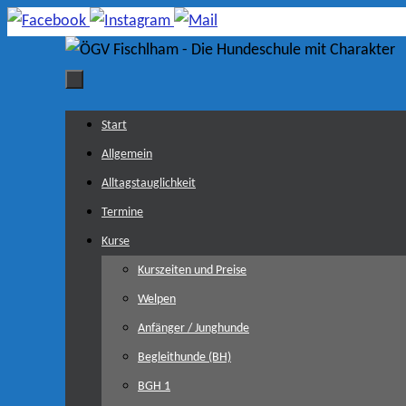
Zum
Inhalt
springen
Zum
Start
Inhalt
Allgemein
springen
Alltagstauglichkeit
Termine
Kurse
Kurszeiten und Preise
Welpen
Anfänger / Junghunde
Begleithunde (BH)
BGH 1