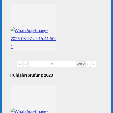
«
‹
von
2
›
»
Frühjahrsprüfung 2023