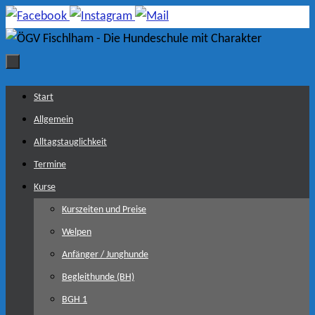
Zum
Inhalt
springen
Zum
Start
Inhalt
Allgemein
springen
Alltagstauglichkeit
Termine
Kurse
Kurszeiten und Preise
Welpen
Anfänger / Junghunde
Begleithunde (BH)
BGH 1