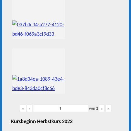
«
‹
von
2
›
»
Kursbeginn Herbstkurs 2023