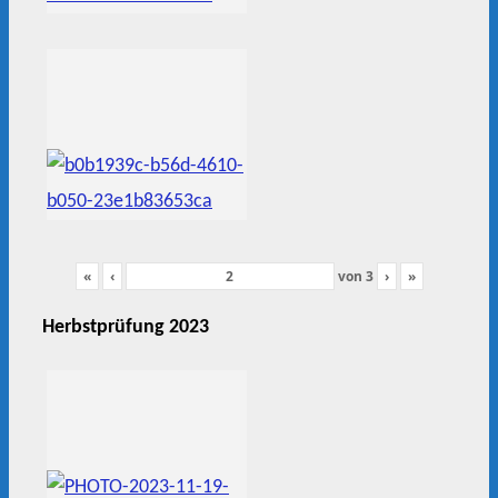
«
‹
von
3
›
»
Herbstprüfung 2023