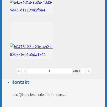
«
‹
von
6
›
»
Kontakt
info@hundeschule-fischlham.at