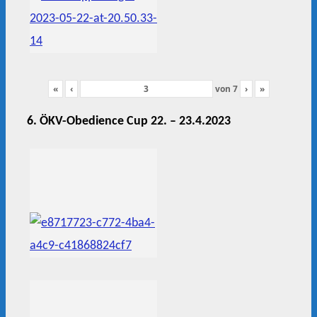
«
‹
von
7
›
»
6. ÖKV-Obedience Cup 22. – 23.4.2023