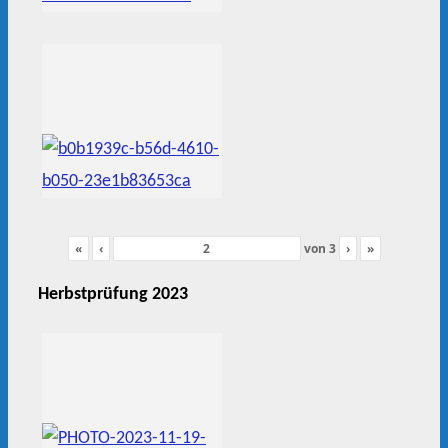
«
‹
von
3
›
»
Herbstprüfung 2023