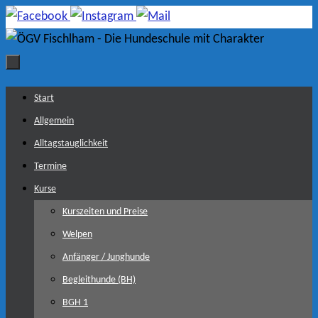
Zum
Inhalt
springen
Zum
Start
Inhalt
Allgemein
springen
Alltagstauglichkeit
Termine
Kurse
Kurszeiten und Preise
Welpen
Anfänger / Junghunde
Begleithunde (BH)
BGH 1