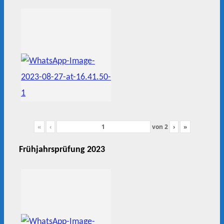
«
‹
von
2
›
»
Frühjahrsprüfung 2023