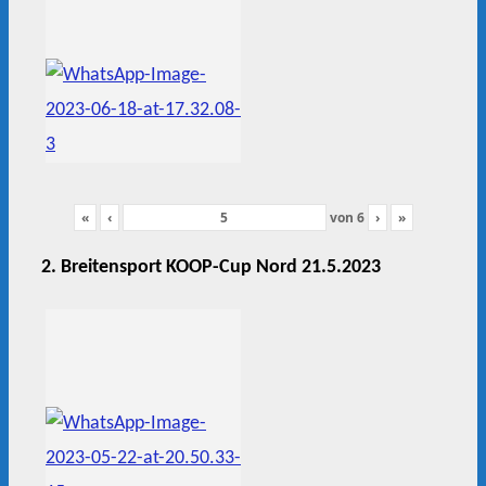
«
‹
von
6
›
»
2. Breitensport KOOP-Cup Nord 21.5.2023