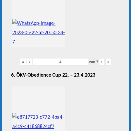
«
‹
von
7
›
»
6. ÖKV-Obedience Cup 22. – 23.4.2023