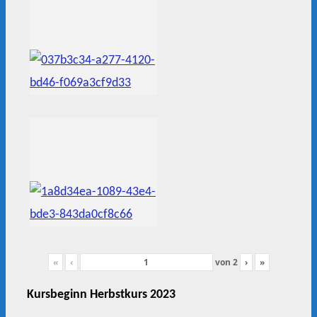
«
‹
von
2
›
»
Kursbeginn Herbstkurs 2023