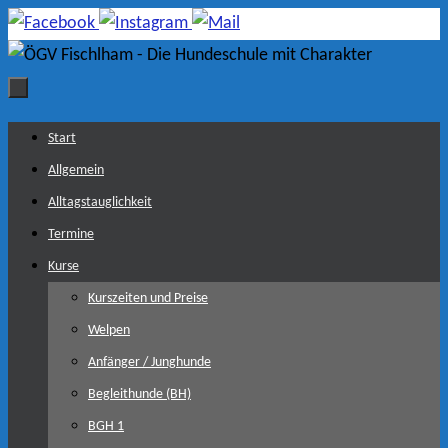
Zum
Inhalt
springen
Zum
Start
Inhalt
Allgemein
springen
Alltagstauglichkeit
Termine
Kurse
Kurszeiten und Preise
Welpen
Anfänger / Junghunde
Begleithunde (BH)
BGH 1