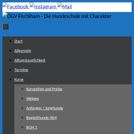
Zum
Inhalt
springen
Zum
Start
Inhalt
Allgemein
springen
Alltagstauglichkeit
Termine
Kurse
Kurszeiten und Preise
Welpen
Anfänger / Junghunde
Begleithunde (BH)
BGH 1