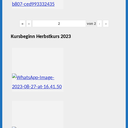
«
‹
von
2
›
»
Kursbeginn Herbstkurs 2023