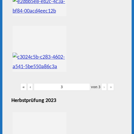
«
‹
von
3
›
»
Herbstprüfung 2023