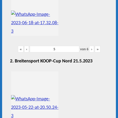
«
‹
von
6
›
»
2. Breitensport KOOP-Cup Nord 21.5.2023