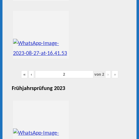
«
‹
von
2
›
»
Frühjahrsprüfung 2023