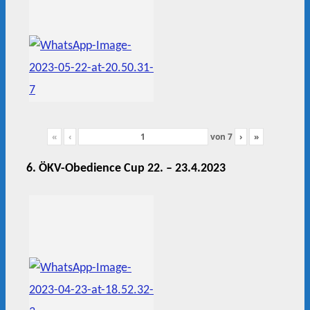
«
‹
von
7
›
»
6. ÖKV-Obedience Cup 22. – 23.4.2023