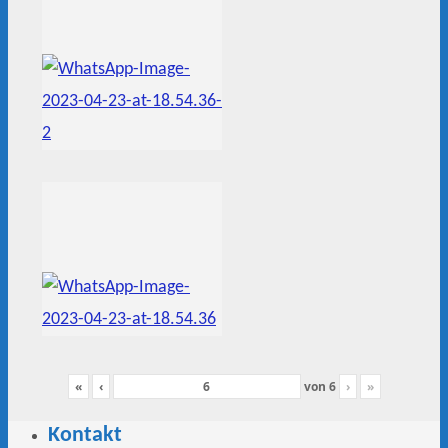
«
‹
von
6
›
»
Kontakt