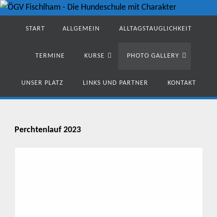
Zum
Zum
Inhalt
START
ALLGEMEIN
ALLTAGSTAUGLICHKEIT
Inhalt
springen
springen
TERMINE
KURSE
PHOTO GALLERY
UNSER PLATZ
LINKS UND PARTNER
KONTAKT
Perchtenlauf 2023