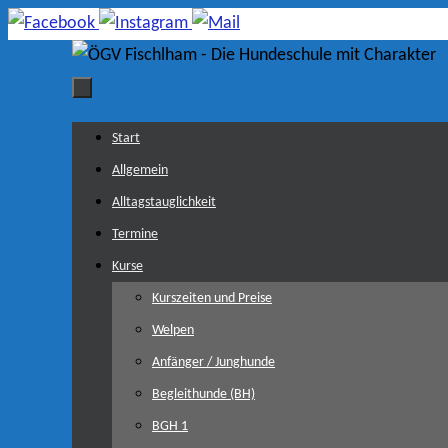
Zum
Inhalt
springen
Zum
Start
Inhalt
Allgemein
springen
Alltagstauglichkeit
Termine
Kurse
Kurszeiten und Preise
Welpen
Anfänger / Junghunde
Begleithunde (BH)
BGH 1