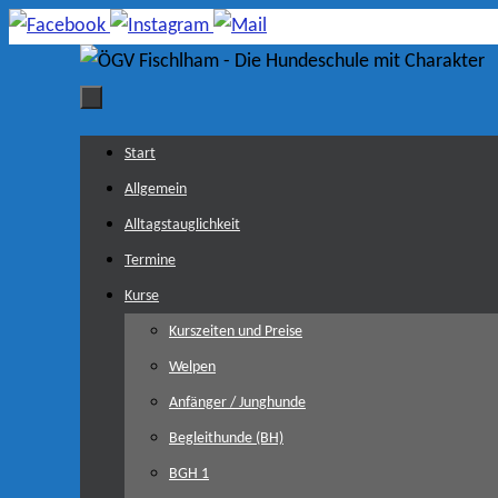
Zum
Inhalt
springen
Zum
Start
Inhalt
Allgemein
springen
Alltagstauglichkeit
Termine
Kurse
Kurszeiten und Preise
Welpen
Anfänger / Junghunde
Begleithunde (BH)
BGH 1