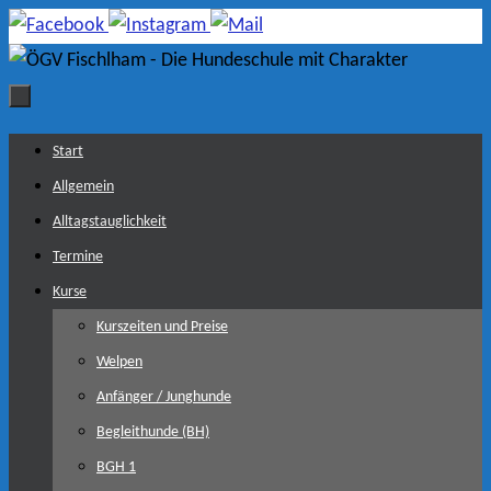
Zum
Inhalt
springen
Zum
Start
Inhalt
Allgemein
springen
Alltagstauglichkeit
Termine
Kurse
Kurszeiten und Preise
Welpen
Anfänger / Junghunde
Begleithunde (BH)
BGH 1