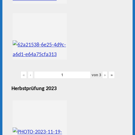
«
‹
von
3
›
»
Herbstprüfung 2023