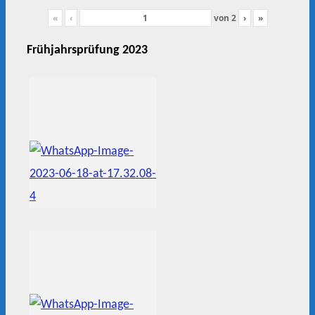
«
‹
von
2
›
»
Frühjahrsprüfung 2023