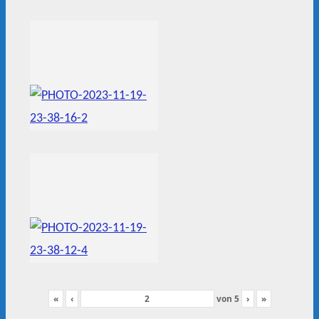
«
‹
von
5
›
»