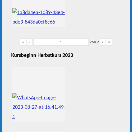
«
‹
von
2
›
»
Kursbeginn Herbstkurs 2023