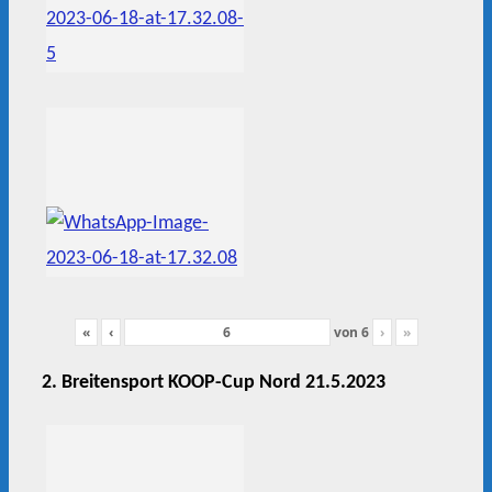
«
‹
von
6
›
»
2. Breitensport KOOP-Cup Nord 21.5.2023