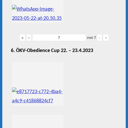
«
‹
von
7
›
»
6. ÖKV-Obedience Cup 22. – 23.4.2023