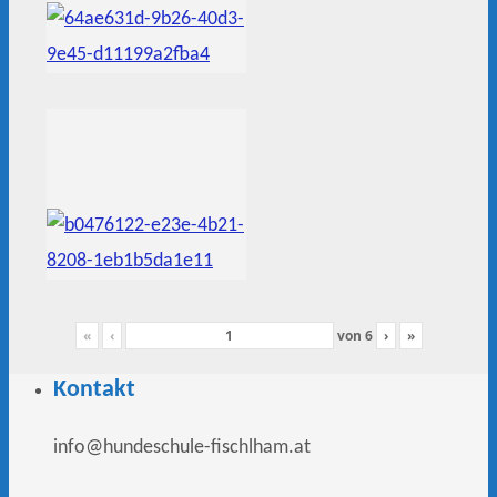
«
‹
von
6
›
»
Kontakt
info@hundeschule-fischlham.at