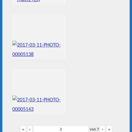
«
‹
von
7
›
»