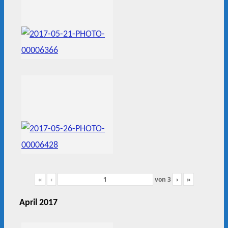
«
‹
von
3
›
»
April 2017