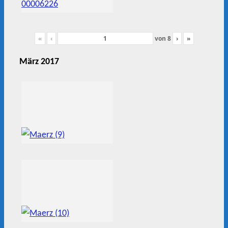
«
‹
von
8
›
»
März 2017