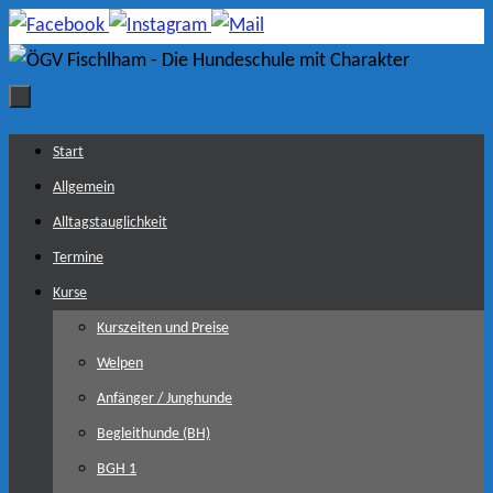
Zum
Inhalt
springen
Zum
Start
Inhalt
Allgemein
springen
Alltagstauglichkeit
Termine
Kurse
Kurszeiten und Preise
Welpen
Anfänger / Junghunde
Begleithunde (BH)
BGH 1